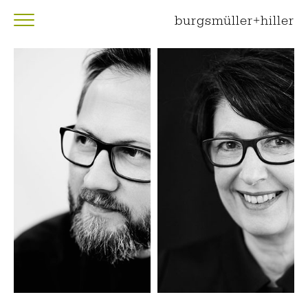
burgsmüller+hiller
BÜRO
STARTSEITE
VISUELLE KOMMUNIKATION
WEB DESIGN
DER CHEF
KOLLEKTIV
KONTAKT
TINA
SVEN